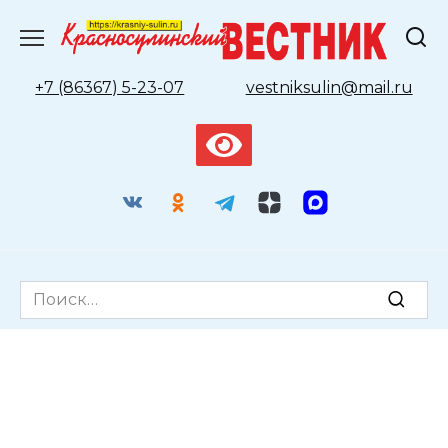
Перейти
к
содержанию
+7 (86367) 5-23-07
vestniksulin@mail.ru
Search
for: