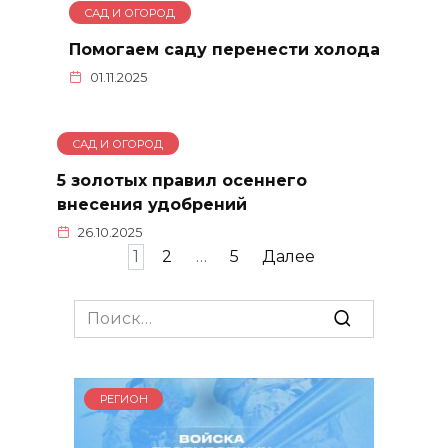
САД И ОГОРОД
Помогаем саду перенести холода
01.11.2025
САД И ОГОРОД
5 золотых правил осеннего
внесения удобрений
26.10.2025
Пагинация
1
2
…
5
Далее
записей
Search
for:
РЕГИОН