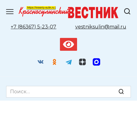
Перейти
к
содержанию
+7 (86367) 5-23-07
vestniksulin@mail.ru
Search
for: