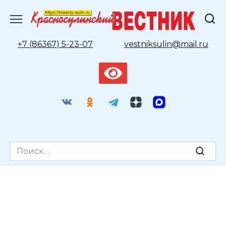
Перейти
к
содержанию
+7 (86367) 5-23-07
vestniksulin@mail.ru
Search
for: