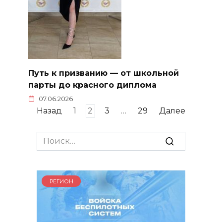
Путь к призванию — от школьной
парты до красного диплома
07.06.2026
Пагинация
Назад
1
2
3
…
29
Далее
записей
Search
for:
РЕГИОН