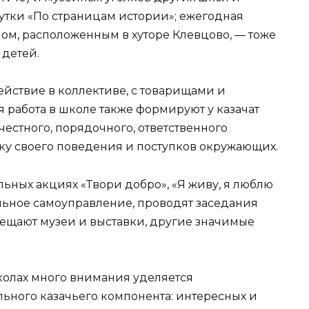
тки «По страницам истории»; ежегодная
ом, расположенным в хуторе Клевцово, — тоже
 детей.
йствие в коллективе, с товарищами и
я работа в школе также формируют у казачат
естного, порядочного, ответственного
ку своего поведения и поступков окружающих.
ьных акциях «Твори добро», «Я живу, я люблю
кольное самоуправление, проводят заседания
осещают музеи и выставки, другие значимые
школах много внимания уделяется
ного казачьего компонента: интересных и