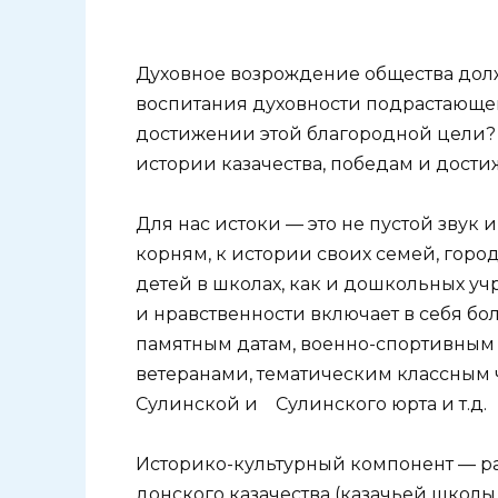
Духовное возрождение общества долж
воспитания духовности подрастающег
достижении этой благородной цели? 
истории казачества, победам и дост
Для нас истоки — это не пустой звук 
корням, к истории своих семей, горо
детей в школах, как и дошкольных учр
и нравственности включает в себя 
памятным датам, военно-спортивным и
ветеранами, тематическим классным ч
Сулинской и Сулинского юрта и т.д.
Историко-культурный компонент — ра
донского казачества (казачьей школы