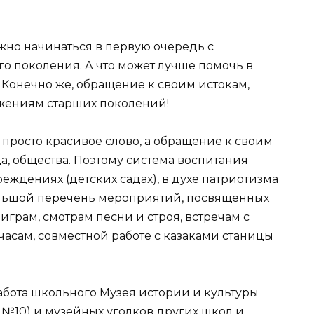
но начинаться в первую очередь с
о поколения. А что может лучше помочь в
Конечно же, обращение к своим истокам,
ижениям старших поколений!
и просто красивое слово, а обращение к своим
да, общества. Поэтому система воспитания
еждениях (детских садах), в духе патриотизма
большой перечень мероприятий, посвященных
грам, смотрам песни и строя, встречам с
асам, совместной работе с казаками станицы
бота школьного Музея истории и культуры
 №10) и музейных уголков других школ и