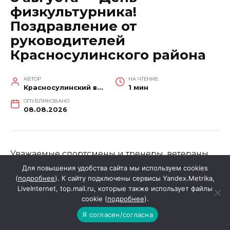
физкультурника!
Поздравление от
руководителей
Красносулинского района
АВТОР
НА ЧТЕНИЕ
Красносулинский вестник
1 мин
ОПУБЛИКОВАНО
08.08.2026
Уважаемые спортсмены и тренеры, ветераны
спорта и любители физической культуры!
Для повышения удобства сайта мы используем cookies
(
подробнее
). К сайту подключены сервисы Yandex.Metrika,
LiveInternet, top.mail.ru, которые также использует файлы
От всей души поздравляем вас с праздником
cookie (
подробнее
).
спорта и здоровья – Днем физкультурника!
Я согласен/согласна