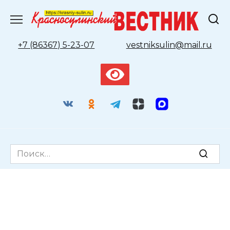
Перейти
к
содержанию
+7 (86367) 5-23-07
vestniksulin@mail.ru
Search
for: