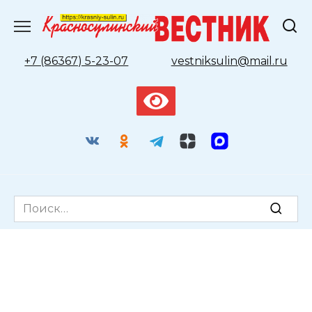
Перейти
к
содержанию
+7 (86367) 5-23-07
vestniksulin@mail.ru
Search
for: