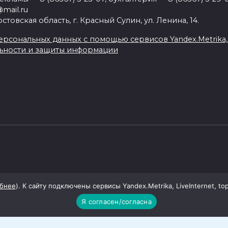
mail.ru
товская область, г. Красный Сулин, ул. Ленина, 14.
рсональных данных с помощью сервисов Yandex.Metrika, Li
ьности и защиты информации
бнее
). К сайту подключены сервисы Yandex.Metrika, LiveInternet, to
Я согласен/согласна