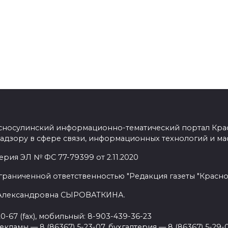
сносулинский информационно-тематический портал Кра
адзору в сфере связи, информационных технологий и ма
рия ЭЛ № ФС 77-79399 от 2.11.2020
граниченной ответственностью "Редакция газеты "Красно
 Александровна СЫРОВАТКИНА.
20-67 (fax), мобильный: 8-903-439-36-23
ламы — 8 (86367) 5-23-07, бухгалтерия — 8 (86367) 5-29-0