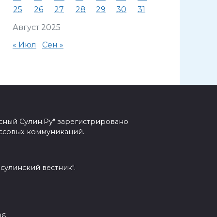
25
26
27
28
29
30
31
Август 2025
« Июл
Сен »
сный Сулин.Ру" зарегистрировано
ссовых коммуникаций.
сулинский вестник".
6.