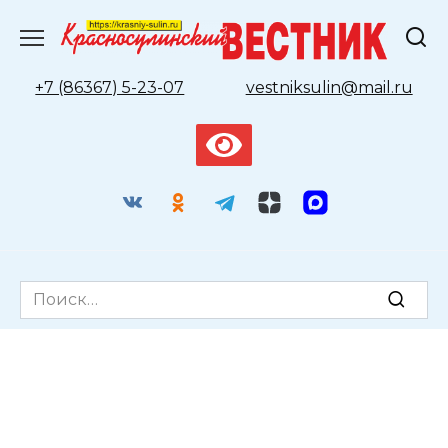
Перейти
к
содержанию
+7 (86367) 5-23-07
vestniksulin@mail.ru
Search
for: