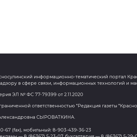
сносулинский информационно-тематический портал Кра
адзору в сфере связи, информационных технологий и ма
рия ЭЛ № ФС 77-79399 от 2.11.2020
граниченной ответственностью "Редакция газеты "Красно
 Александровна СЫРОВАТКИНА.
20-67 (fax), мобильный: 8-903-439-36-23
ламы — 8 (86367) 5-23-07, бухгалтерия — 8 (86367) 5-29-0