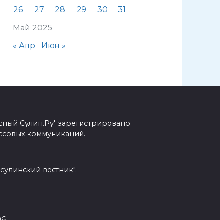
26
27
28
29
30
31
Май 2025
« Апр
Июн »
сный Сулин.Ру" зарегистрировано
ссовых коммуникаций.
сулинский вестник".
6.