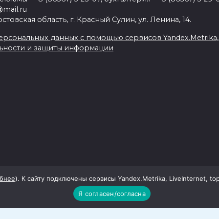
mail.ru
товская область, г. Красный Сулин, ул. Ленина, 14.
рсональных данных с помощью сервисов Yandex.Metrika, Li
ьности и защиты информации
бнее
). К сайту подключены сервисы Yandex.Metrika, LiveInternet, to
Я согласен/согласна