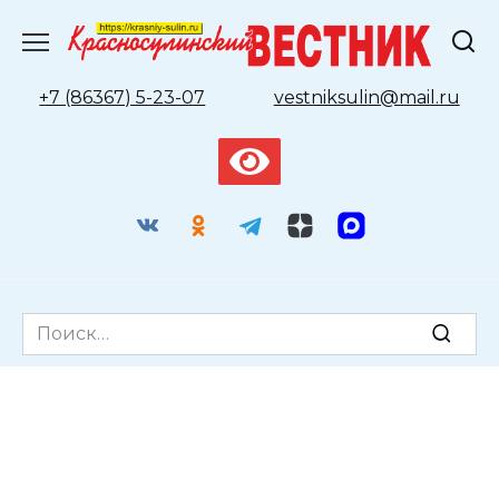
Перейти
к
содержанию
+7 (86367) 5-23-07
vestniksulin@mail.ru
Search
for: