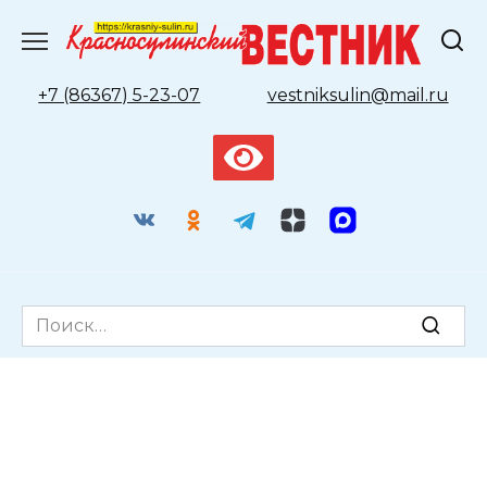
Перейти
к
содержанию
+7 (86367) 5-23-07
vestniksulin@mail.ru
Search
for: