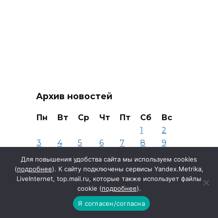
Архив новостей
Пн
Вт
Ср
Чт
Пт
Сб
Вс
1
2
3
4
5
6
7
8
9
10
11
12
13
14
15
16
Для повышения удобства сайта мы используем cookies
17
18
19
20
21
22
23
(
подробнее
). К сайту подключены сервисы Yandex.Metrika,
LiveInternet, top.mail.ru, которые также использует файлы
24
25
26
27
28
29
30
cookie (
подробнее
).
31
Я согласен/согласна
Август 2026