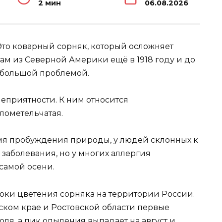
2 мин
06.08.2026
 Это коварный сорняк, который осложняет
ам из Северной Америки ещё в 1918 году и до
я большой проблемой.
неприятности. К ним относится
лометельчатая.
емя пробуждения природы, у людей склонных к
 заболевания, но у многих аллергия
самой осени.
сроки цветения сорняка на территории России.
рском крае и Ростовской области первые
ля, а пик опыления выпадает на август и