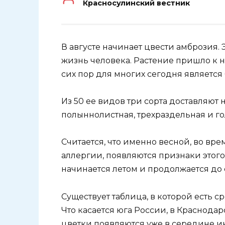
Красносулинский вестник
В августе начинает цвести амброзия.
жизнь человека. Растение пришло к н
сих пор для многих сегодня являетс
Из 50 ее видов три сорта доставляют 
полыннолистная, трехраздельная и го
Считается, что именно весной, во вр
аллергии, появляются признаки этого
начинается летом и продолжается до 
Существует таблица, в которой есть 
Что касается юга России, в Краснода
цветки появляются уже в середине ию