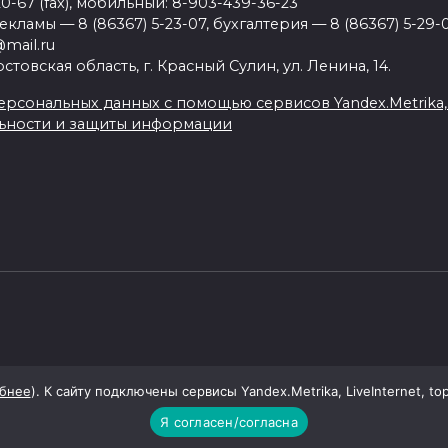
20-67 (fax), мобильный: 8-903-439-36-23
ламы — 8 (86367) 5-23-07, бухгалтерия — 8 (86367) 5-29-0
mail.ru
товская область, г. Красный Сулин, ул. Ленина, 14.
рсональных данных с помощью сервисов Yandex.Metrika, Li
ьности и защиты информации
бнее
). К сайту подключены сервисы Yandex.Metrika, LiveInternet, to
Я согласен/согласна