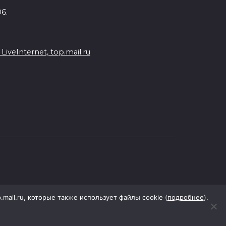
6.
veInternet, top.mail.ru
p.mail.ru, которые также использует файлы cookie (
подробнее
).