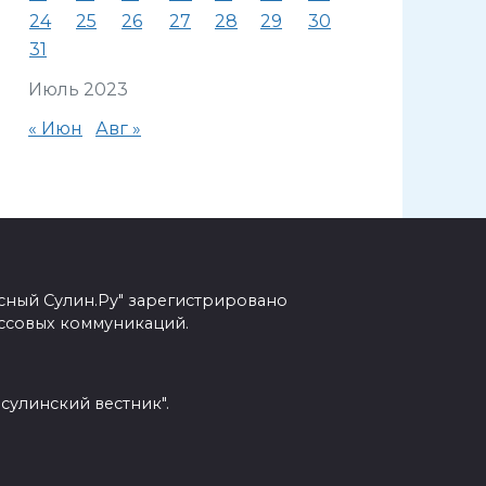
24
25
26
27
28
29
30
31
Июль 2023
« Июн
Авг »
сный Сулин.Ру" зарегистрировано
ссовых коммуникаций.
сулинский вестник".