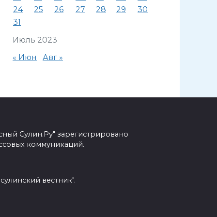
24
25
26
27
28
29
30
31
Июль 2023
« Июн
Авг »
сный Сулин.Ру" зарегистрировано
ссовых коммуникаций.
сулинский вестник".