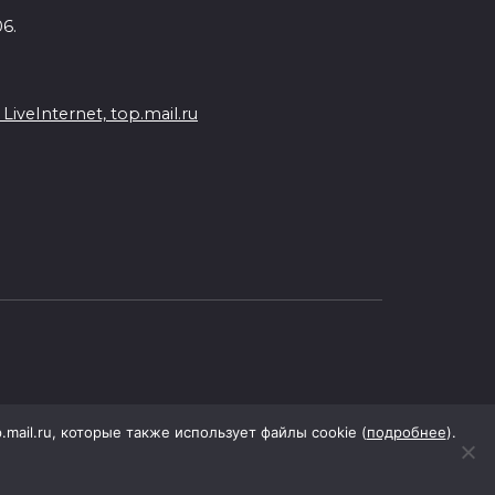
6.
veInternet, top.mail.ru
p.mail.ru, которые также использует файлы cookie (
подробнее
).