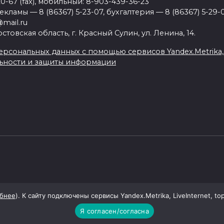
20-67 (fax), мобильный: 8-903-439-36-23
ламы — 8 (86367) 5-23-07, бухгалтерия — 8 (86367) 5-29-0
mail.ru
товская область, г. Красный Сулин, ул. Ленина, 14.
рсональных данных с помощью сервисов Yandex.Metrika, Li
ьности и защиты информации
бнее
). К сайту подключены сервисы Yandex.Metrika, LiveInternet, to
Я согласен/согласна