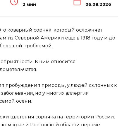
2 мин
06.08.2026
 Это коварный сорняк, который осложняет
ам из Северной Америки ещё в 1918 году и до
я большой проблемой.
неприятности. К ним относится
лометельчатая.
емя пробуждения природы, у людей склонных к
 заболевания, но у многих аллергия
самой осени.
сроки цветения сорняка на территории России.
рском крае и Ростовской области первые