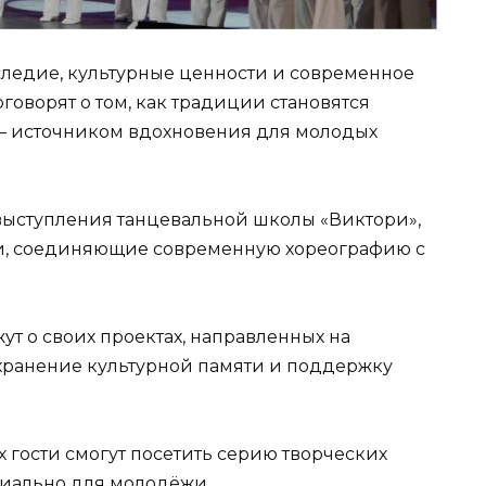
ледие, культурные ценности и современное
говорят о том, как традиции становятся
 — источником вдохновения для молодых
выступления танцевальной школы «Виктори»,
ки, соединяющие современную хореографию с
т о своих проектах, направленных на
хранение культурной памяти и поддержку
 гости смогут посетить серию творческих
циально для молодёжи.