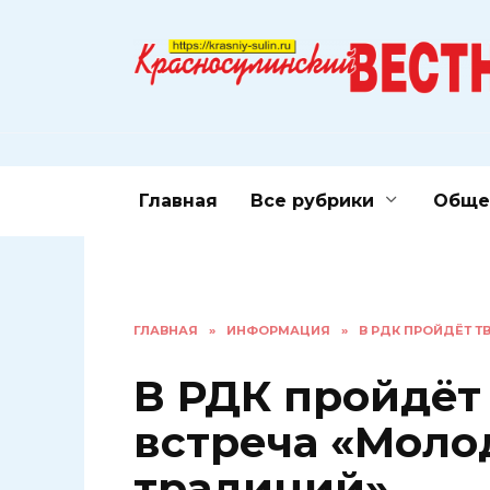
Перейти
к
содержанию
Главная
Все рубрики
Обще
ГЛАВНАЯ
»
ИНФОРМАЦИЯ
»
В РДК ПРОЙДЁТ Т
В РДК пройдёт
встреча «Моло
традиций»