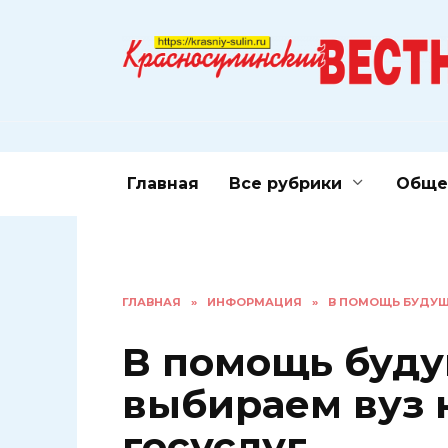
Перейти
к
содержанию
Главная
Все рубрики
Обще
ГЛАВНАЯ
»
ИНФОРМАЦИЯ
»
В ПОМОЩЬ БУДУЩ
В помощь буду
выбираем вуз 
госуслуг