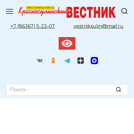
Перейти
к
содержанию
+7 (86367) 5-23-07
vestniksulin@mail.ru
Search
for: