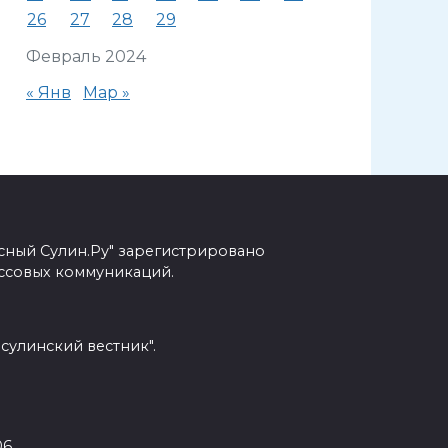
26
27
28
29
Февраль 2024
« Янв
Мар »
сный Сулин.Ру" зарегистрировано
ссовых коммуникаций.
сулинский вестник".
6.