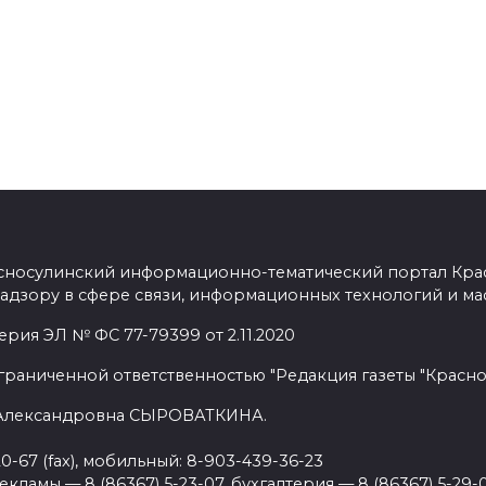
сносулинский информационно-тематический портал Кра
адзору в сфере связи, информационных технологий и ма
рия ЭЛ № ФС 77-79399 от 2.11.2020
граниченной ответственностью "Редакция газеты "Красно
 Александровна СЫРОВАТКИНА.
20-67 (fax), мобильный: 8-903-439-36-23
ламы — 8 (86367) 5-23-07, бухгалтерия — 8 (86367) 5-29-0