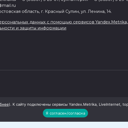
mail.ru
товская область, г. Красный Сулин, ул. Ленина, 14.
рсональных данных с помощью сервисов Yandex.Metrika, Li
ьности и защиты информации
бнее
). К сайту подключены сервисы Yandex.Metrika, LiveInternet, to
Я согласен/согласна