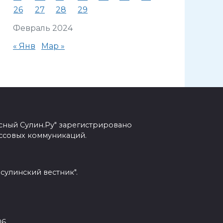
26
27
28
29
Февраль 2024
« Янв
Мар »
сный Сулин.Ру" зарегистрировано
ссовых коммуникаций.
сулинский вестник".
6.