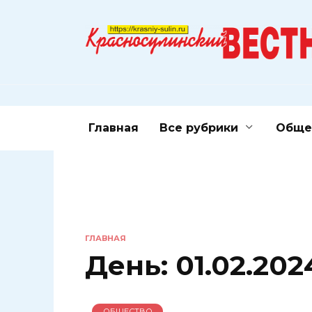
Перейти
к
содержанию
Главная
Все рубрики
Обще
ГЛАВНАЯ
День:
01.02.202
ОБЩЕСТВО