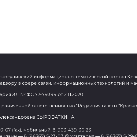
сносулинский информационно-тематический портал Кра
адзору в сфере связи, информационных технологий и ма
рия ЭЛ № ФС 77-79399 от 2.11.2020
граниченной ответственностью "Редакция газеты "Красно
 Александровна СЫРОВАТКИНА.
20-67 (fax), мобильный: 8-903-439-36-23
ламы — 8 (86367) 5-23-07, бухгалтерия — 8 (86367) 5-29-0