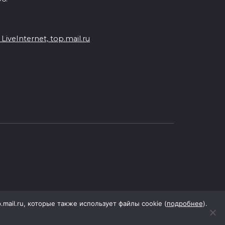
veInternet, top.mail.ru
p.mail.ru, которые также использует файлы cookie (
подробнее
).