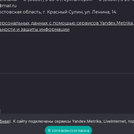
mail.ru
товская область, г. Красный Сулин, ул. Ленина, 14.
рсональных данных с помощью сервисов Yandex.Metrika, Li
ьности и защиты информации
бнее
). К сайту подключены сервисы Yandex.Metrika, LiveInternet, to
Я согласен/согласна