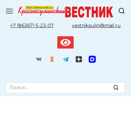
Перейти
к
содержанию
+7 (86367) 5-23-07
vestniksulin@mail.ru
Search
for: