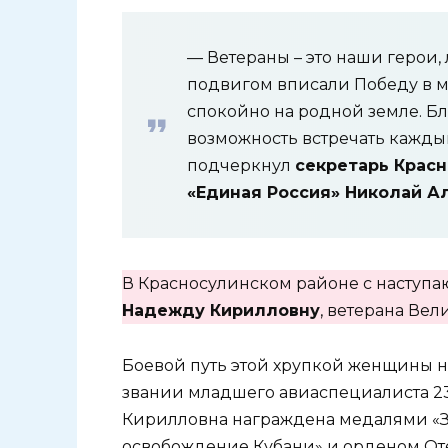
— Ветераны – это наши герои
подвигом вписали Победу в м
спокойно на родной земле. Бл
возможность встречать кажды
подчеркнул
секретарь Крас
«Единая Россия» Николай А
В Красносулинском районе с насту
Надежду Кирилловну
, ветерана Ве
Боевой путь этой хрупкой женщины нач
звании младшего авиаспециалиста 2
Кирилловна награждена медалями «За 
освобождение Кубани» и орденом Оте