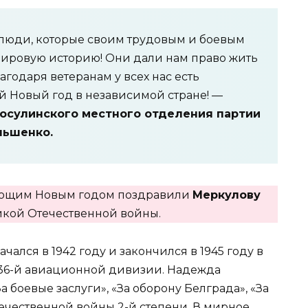
, люди, которые своим трудовым и боевым
ировую историю! Они дали нам право жить
агодаря ветеранам у всех нас есть
й Новый год в независимой стране! —
носулинского местного отделения партии
льшенко.
пающим Новым годом поздравили
Меркулову
ликой Отечественной войны.
ался в 1942 году и закончился в 1945 году в
36-й авиационной дивизии. Надежда
боевые заслуги», «За оборону Белграда», «За
чественной войны 2-й степени. В мирное