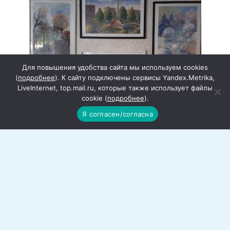
Для повышения удобства сайта мы используем cookies
(
подробнее
). К сайту подключены сервисы Yandex.Metrika,
LiveInternet, top.mail.ru, которые также использует файлы
cookie (
подробнее
).
Я согласен/согласна
В гармонии с окружающим миром: В
библиотеке открыта выставка юных
художников
В читальном зале Межпоселенческой
центральной библиотеки