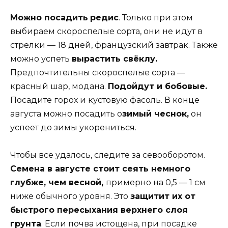
Можно посадить
редис
. Только при этом
выбираем скороспелые сорта, они не идут в
стрелки — 18 дней, французский завтрак. Также
можно успеть
вырастить свёклу.
Предпочтительны скороспелые сорта —
красный шар, модана.
Подойдут и бобовые.
Посадите горох и кустовую фасоль. В конце
августа можно посадить о
зимый чеснок,
он
успеет до зимы укорениться.
Чтобы все удалось, следите за севооборотом.
Семена в августе стоит сеять немного
глубже, чем весной,
примерно на 0,5 — 1 см
ниже обычного уровня. Это
защитит их от
быстрого пересыхания верхнего слоя
грунта
. Если почва истощена, при посадке