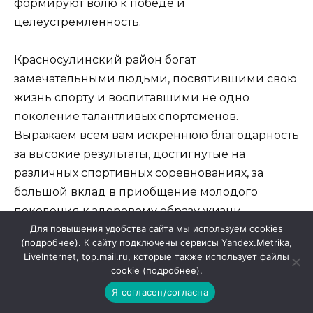
формируют волю к победе и
целеустремленность.
Красносулинский район богат
замечательными людьми, посвятившими свою
жизнь спорту и воспитавшими не одно
поколение талантливых спортсменов.
Выражаем всем вам искреннюю благодарность
за высокие результаты, достигнутые на
различных спортивных соревнованиях, за
большой вклад в приобщение молодого
поколения к здоровому образу жизни.
Для повышения удобства сайта мы используем cookies
(
подробнее
). К сайту подключены сервисы Yandex.Metrika,
Уважаемые профессионалы и любители спорта!
LiveInternet, top.mail.ru, которые также использует файлы
Примите пожелания крепкого здоровья,
cookie (
подробнее
).
спортивного долголетия, удачных стартов и
Я согласен/согласна
новых ярких побед!