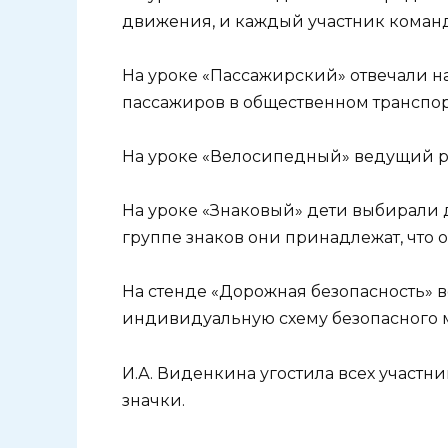
движения, и каждый участник коман
На уроке «Пассажирский» отвечали 
пассажиров в общественном транспор
На уроке «Велосипедный» ведущий ра
На уроке «Знаковый» дети выбирали д
группе знаков они принадлежат, что о
На стенде «Дорожная безопасность» вс
индивидуальную схему безопасного м
И.А. Виденкина угостила всех участ
значки.