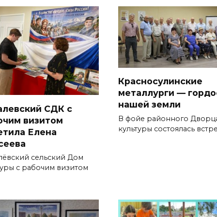
Красносулинские
металлурги — гордо
нашей земли
алевский СДК с
В фойе районного Дворц
очим визитом
культуры состоялась встр
етила Елена
сеева
лёвский сельский Дом
туры с рабочим визитом