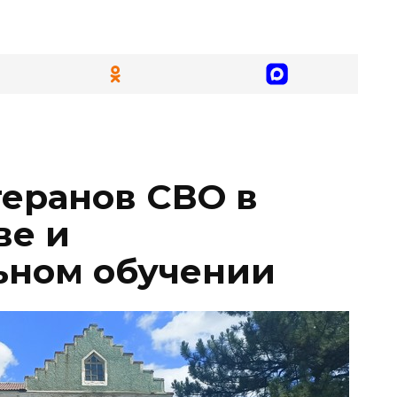
еранов СВО в
ве и
ьном обучении