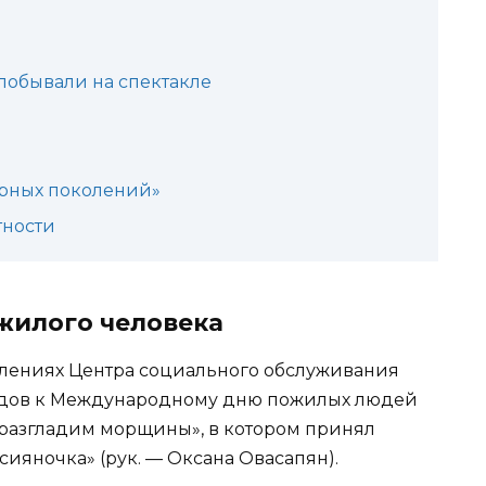
побывали на спектакле
арных поколений»
тности
илого человека
лениях Центра социального обслуживания
идов к Международному дню пожилых людей
 разгладим морщины», в котором принял
сияночка» (рук. — Оксана Овасапян).