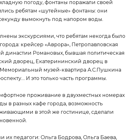
охладную погоду, фонтаны поражали своей
лись ребятам «шутейные» фонтаны: они
секунду вымокнуть под напором воды.
лнены экскурсиями, что ребятам некогда было
 города: крейсер «Аврора», Петропавловская
ой династии Романовых, бывшая политическая
ский дворец, Екатерининский дворец в
, Мемориальный музей-квартира А.С.Пушкина
роспекту… И это только часть программы.
Комфортное проживание в двухместных номерах
еды в разных кафе города, возможность
роживающими в этой же гостинице, сделали
новенной.
 их педагоги: Ольга Бодрова, Ольга Баева,