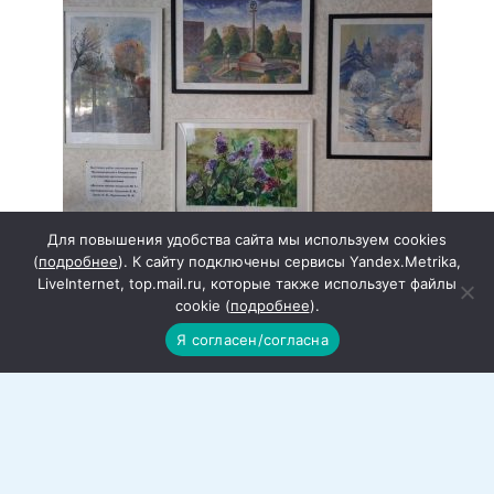
Для повышения удобства сайта мы используем cookies
(
подробнее
). К сайту подключены сервисы Yandex.Metrika,
LiveInternet, top.mail.ru, которые также использует файлы
В гармонии с окружающим миром: В
cookie (
подробнее
).
библиотеке открыта выставка юных
Я согласен/согласна
художников
В читальном зале Межпоселенческой
центральной библиотеки