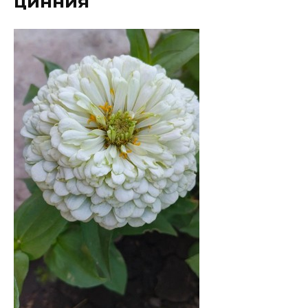
цинния