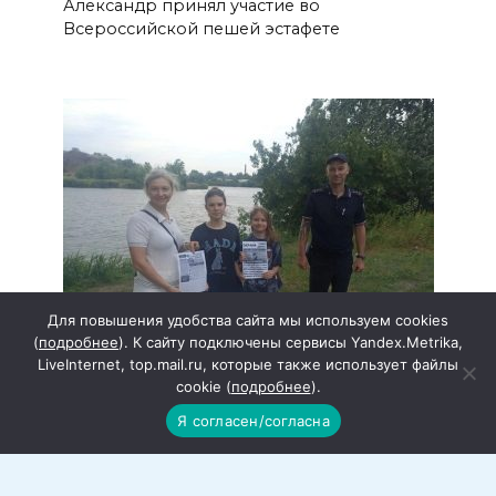
Александр принял участие во
Всероссийской пешей эстафете
Для повышения удобства сайта мы используем cookies
(
подробнее
). К сайту подключены сервисы Yandex.Metrika,
LiveInternet, top.mail.ru, которые также использует файлы
cookie (
подробнее
).
Безопасность на воде — в
Я согласен/согласна
приоритете: в Красносулинском
районе проходят
профилактические рейды