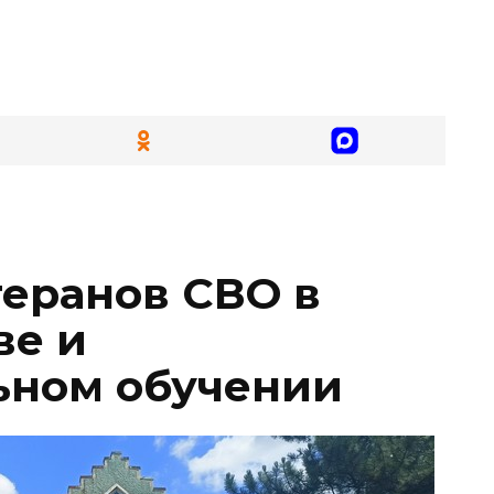
еранов СВО в
ве и
ьном обучении