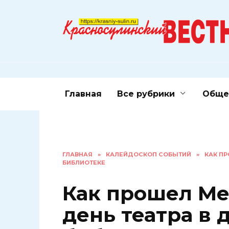
Перейти
к
содержанию
Главная
Все рубрики
Обще
ГЛАВНАЯ
»
КАЛЕЙДОСКОП СОБЫТИЙ
»
КАК П
БИБЛИОТЕКЕ
Как прошел М
день театра в 