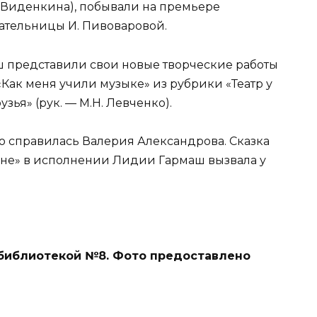
. Виденкина), побывали на премьере
сательницы И. Пивоваровой.
 представили свои новые творческие работы
Как меня учили музыке» из рубрики «Театр у
ья» (рук. — М.Н. Левченко).
 справилась Валерия Александрова. Сказка
ине» в исполнении Лидии Гармаш вызвала у
 библиотекой №8. Фото предоставлено