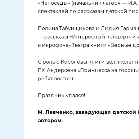
«Непоседы» (начальник лагеря — И.А
спектаклей по рассказам детской пи
Полина Табунщикова и Лидия Гармаш
— рассказы «Интересный концерт» и «
микрофона» Театра книги «Верные друз
С ролью Королевы книги великолепно
Г.Х. Андерсена «Принцесса на горош
ребят восторг.
Праздник удался!
М. Левченко, заведующая детской
автором.