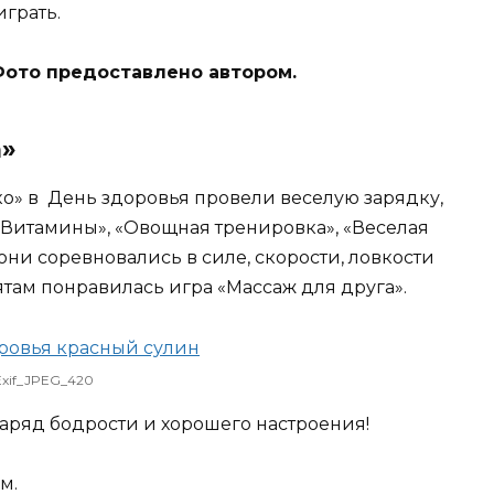
грать.
Фото предоставлено автором.
а»
» в День здоровья провели веселую зарядку,
«Витамины», «Овощная тренировка», «Веселая
они соревновались в силе, скорости, ловкости
там понравилась игра «Массаж для друга».
Exif_JPEG_420
аряд бодрости и хорошего настроения!
м.