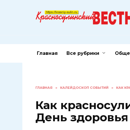
Перейти
к
содержанию
Главная
Все рубрики
Обще
ГЛАВНАЯ
»
КАЛЕЙДОСКОП СОБЫТИЙ
»
КАК К
Как красносул
День здоровья