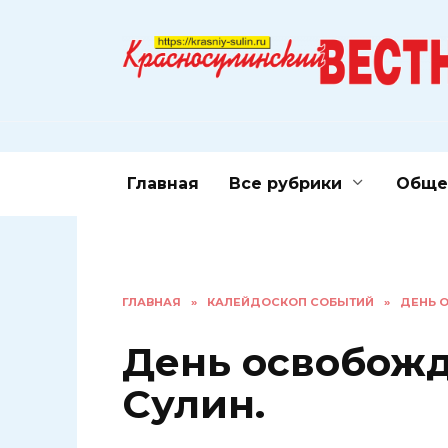
Перейти
к
содержанию
Главная
Все рубрики
Обще
ГЛАВНАЯ
»
КАЛЕЙДОСКОП СОБЫТИЙ
»
ДЕНЬ 
День освобожд
Сулин.