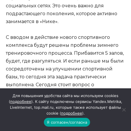
социальных сетях. Это очень важно для
подрастающего поколения, которое активно
занимается в «Нике».
С вводом в действие нового спортивного
комплекса будут решены проблемы зимнего
тренировочного процесса. Прибавится 5 залов,
будет, где разгуляться. И если раньше мы были
сосредоточены на улучшении спортивной
базы, то сегодня эта задача практически
выполнена. Сегодня стоит вопрос о
совершенствовании учебно-тренировочного
Для повышения удобства сайта мы используем cookies
процесса. Конечно, в этом случае основная
(
подробнее
). К сайту подключены сервисы Yandex.Metrika,
LiveInternet, top.mail.ru, которые также использует файлы
нагрузка ляжет на наш учебный отдел с
cookie (
подробнее
).
тренерами. Но я знаю их давно, и нет сомнений
Я согласен/согласна
в том, что они улучшат результаты и с этой