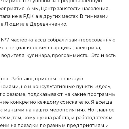
№1 Ирине Перуновой за предоставленную
приятия. А мы, Центр занятости населения,
па не в РДК, а в других местах. В гимназии
ила Людмила Деревянченко.
 №7 мастер-классы собрали заинтересованную
ие специальностям сварщика, электрика,
, водителя, кулинара, программиста… Это и есть
док. Работают, приносят полезную
сиями, но и консультативные пункты. Здесь,
т с резюме, подсказывают, на какие программы
ие конкретно каждому соискателю. Я всегда
активными на наших мероприятиях. Но главное
лям, тем, кому нужна работа, и работодателям
емени на поездки по разным предприятиям и