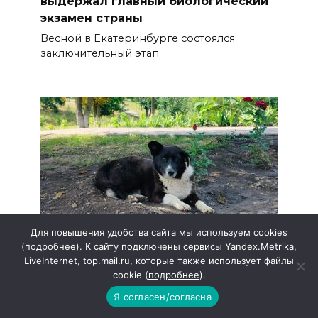
выдержал главный биологический
экзамен страны
Весной в Екатеринбурге состоялся
заключительный этап
Для повышения удобства сайта мы используем cookies
(
подробнее
). К сайту подключены сервисы Yandex.Metrika,
Собака — друг или недруг?
LiveInternet, top.mail.ru, которые также использует файлы
Жизненные наблюдения показали, что
cookie (
подробнее
).
присутствие домашних
Я согласен/согласна