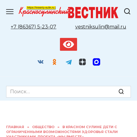
Перейти
к
содержанию
+7 (86367) 5-23-07
vestniksulin@mail.ru
Search
for:
ГЛАВНАЯ
»
ОБЩЕСТВО
»
В КРАСНОМ СУЛИНЕ ДЕТИ С
ОГРАНИЧЕННЫМИ ВОЗМОЖНОСТЯМИ ЗДОРОВЬЯ СТАЛИ
УЧАСТНИКАМИ ПРОЕКТА «МЫ ВМЕСТЕ»