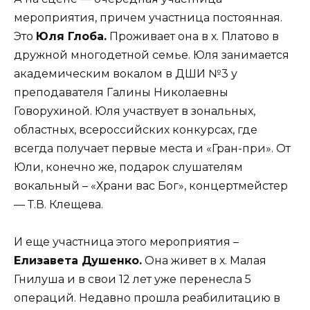
мероприятия, причем участница постоянная.
Это
Юля Глоба.
Проживает она в х. Платово в
дружной многодетной семье. Юля занимается
академическим вокалом в ДШИ №3 у
преподавателя Галины Николаевны
Говорухиной. Юля участвует в зональных,
областных, всероссийских конкурсах, где
всегда получает первые места и «Гран-при». От
Юли, конечно же, подарок слушателям
вокальный – «Храни вас Бог», концертмейстер
— Т.В. Клещева.
И еще участница этого мероприятия –
Елизавета Душенко.
Она живет в х. Малая
Гнилуша и в свои 12 лет уже перенесла 5
операций. Недавно прошла реабилитацию в