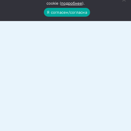
cookie (
подробнее
).
Последствия стихии в городе и
Я согласен/согласна
районе устраняются
В Красном Сулине стихия нанесла
ощутимые бедствия.