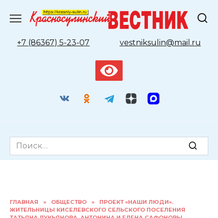
Перейти
к
содержанию
+7 (86367) 5-23-07
vestniksulin@mail.ru
Search
for:
ГЛАВНАЯ
»
ОБЩЕСТВО
»
ПРОЕКТ «НАШИ ЛЮДИ».
ЖИТЕЛЬНИЦЫ КИСЕЛЕВСКОГО СЕЛЬСКОГО ПОСЕЛЕНИЯ
ТАТЬЯНА ЛУКЬЯНОВА, АНТОНИНА И ЕЛЕНА САФОНОВЫ