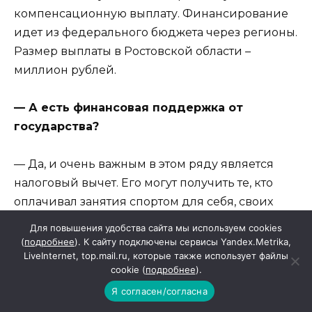
компенсационную выплату. Финансирование
идет из федерального бюджета через регионы.
Размер выплаты в Ростовской области –
миллион рублей.
— А есть финансовая поддержка от
государства?
— Да, и очень важным в этом ряду является
налоговый вычет. Его могут получить те, кто
оплачивал занятия спортом для себя, своих
детей, своих родителей. То же самое касается
Для повышения удобства сайта мы используем cookies
налогового вычета за сдачу нормативов ГТО.
(
подробнее
). К сайту подключены сервисы Yandex.Metrika,
LiveInternet, top.mail.ru, которые также использует файлы
Проект начал действовать с 2025 года. А есть
cookie (
подробнее
).
еще проекты международного значения…
Я согласен/согласна