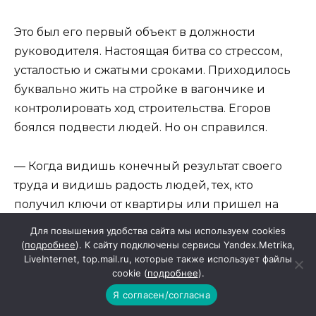
Это был его первый объект в должности
руководителя. Настоящая битва со стрессом,
усталостью и сжатыми сроками. Приходилось
буквально жить на стройке в вагончике и
контролировать ход строительства. Егоров
боялся подвести людей. Но он справился.
— Когда видишь конечный результат своего
труда и видишь радость людей, тех, кто
получил ключи от квартиры или пришел на
открытие новенького гипермаркета, — вот то,
Для повышения удобства сайта мы используем cookies
что приносит мне настоящее удовлетворение,
(
подробнее
). К сайту подключены сервисы Yandex.Metrika,
LiveInternet, top.mail.ru, которые также использует файлы
— делится строитель. – А после сдачи объекта
cookie (
подробнее
).
мне хочется быстрее приступить к новому.
Я согласен/согласна