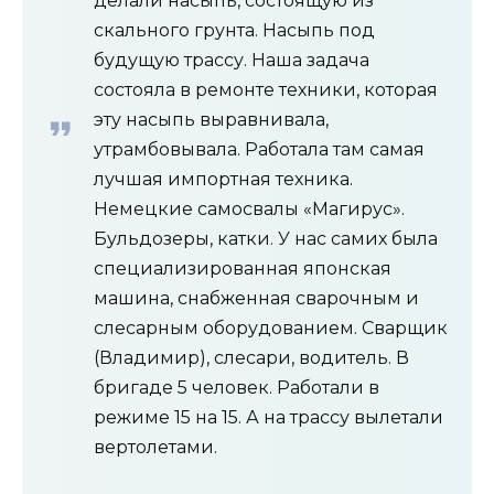
делали насыпь, состоящую из
скального грунта. Насыпь под
будущую трассу. Наша задача
состояла в ремонте техники, которая
эту насыпь выравнивала,
утрамбовывала. Работала там самая
лучшая импортная техника.
Немецкие самосвалы «Магирус».
Бульдозеры, катки. У нас самих была
специализированная японская
машина, снабженная сварочным и
слесарным оборудованием. Сварщик
(Владимир), слесари, водитель. В
бригаде 5 человек. Работали в
режиме 15 на 15. А на трассу вылетали
вертолетами.