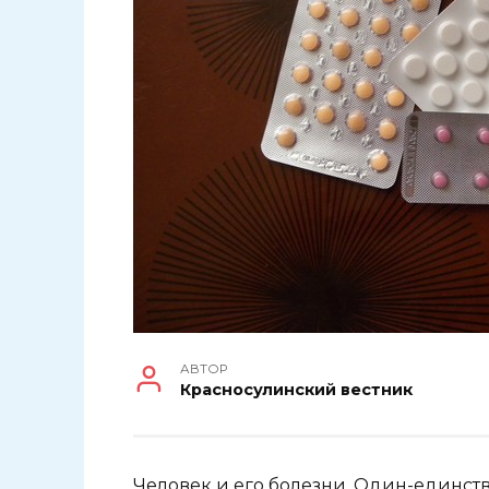
АВТОР
Красносулинский вестник
Человек и его болезни. Один-единст