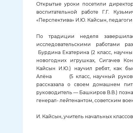
Открытые уроки посетили директор
воспитательной работе Г.Г. Кузь
«Перспектива» И.Ю. Кайсын, педагоги
По традиции неделя завершилас
исследовательскими работами ра
Бурдина Екатерина (2 класс, научны
новогодних игрушках, Сигачев Кон
Кайсын И.Ю.) научил ребят, как б
Алёна (5 класс, научный руковод
рассказала о своем домашнем пит
руководитель — Башкиров В.В.) позн
генерал- лейтенантом, советским во
И. Кайсын, учитель начальных классов