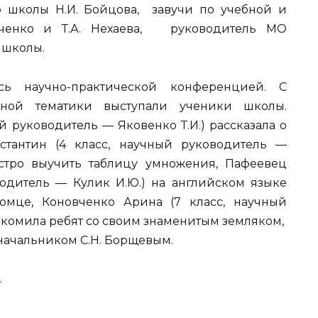
 школы Н.И. Бойцова, завучи по учебной и
миченко и Т.А. Нехаева, руководитель МО
 школы.
ь научно-практической конференцией. С
зной тематики выступали ученики школы.
й руководитель — Яковенко Т.И.) рассказала о
стантин (4 класс, научный руководитель —
ыстро выучить таблицу умножения, Пафеевец
итель — Кулик И.Ю.) на английском языке
омце, Коновченко Арина (7 класс, научный
акомила ребят со своим знаменитым земляком,
еначальником С.Н. Борщевым.
.