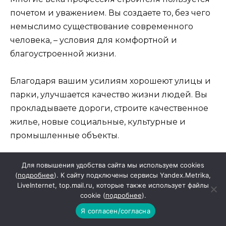
почетом и уважением. Вы создаете то, без чего
немыслимо существование современного
человека, – условия для комфортной и
благоустроенной жизни.
Благодаря вашим усилиям хорошеют улицы и
парки, улучшается качество жизни людей. Вы
прокладываете дороги, строите качественное
жилье, новые социальные, культурные и
промышленные объекты.
Сердечно поздравляем с праздником
Для повышения удобства сайта мы используем cookies
(
подробнее
). К сайту подключены сервисы Yandex.Metrika,
ветеранов, которые отдали строительству
LiveInternet, top.mail.ru, которые также использует файлы
лучшие годы, всех тех, кто и сейчас работает в
cookie (
подробнее
).
отрасли, для кого стройка стала призванием.
Я согласен/согласна