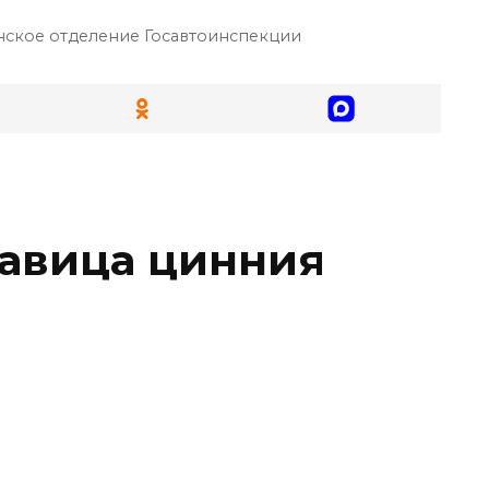
ское отделение Госавтоинспекции
авица цинния