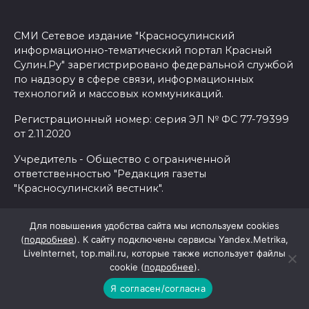
СМИ Сетевое издание "Красносулинский
информационно-тематический портал Красный
Сулин.Ру" зарегистрировано федеральной службой
по надзору в сфере связи, информационных
технологий и массовых коммуникаций.
Регистрационный номер: серия ЭЛ № ФС 77-79399
от 2.11.2020
Учредитель - Общество с ограниченной
ответственностью "Редакция газеты
"Красносулинский вестник".
Для повышения удобства сайта мы используем cookies
Главный редактор Лариса Александровна
(
подробнее
). К сайту подключены сервисы Yandex.Metrika,
СЫРОВАТКИНА.
LiveInternet, top.mail.ru, которые также использует файлы
Телефоны:
cookie (
подробнее
).
гл. редактор — 8 (86367) 5-20-67 (fax), мобильный: 8-
903-439-36-23
Я согласен/согласна
корреспонденты и отдел рекламы — 8 (86367) 5-23-