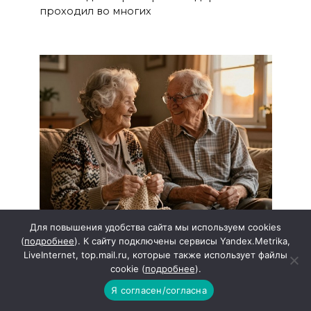
проходил во многих
Для повышения удобства сайта мы используем cookies
(
подробнее
). К сайту подключены сервисы Yandex.Metrika,
Месячник диспансеризации для
LiveInternet, top.mail.ru, которые также использует файлы
cookie (
подробнее
).
граждан 65+ стартовал в
Ростовской области!
Я согласен/согласна
До 21 августа 2026 года во всех