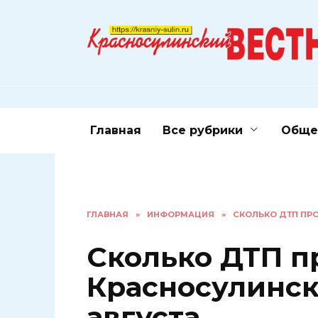
Перейти
к
содержанию
Главная
Все рубрики
Обще
ГЛАВНАЯ
»
ИНФОРМАЦИЯ
»
СКОЛЬКО ДТП ПРО
Сколько ДТП п
Красносулинско
августа